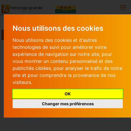
Togg
Nous utilisons des cookies
HETTANGE MAG N°16
Nous utilisons des cookies et d'autres
technologies de suivi pour améliorer votre
Hettange Mag
Hettange Mag n°16
expérience de navigation sur notre site, pour
vous montrer un contenu personnalisé et des
HETTANGE MAG N°16
publicités ciblées, pour analyser le trafic de notre
site et pour comprendre la provenance de nos
visiteurs.
Edition Janvier-Février 2017
OK
Hettange Mag 16 Janvier Février 2017
Changer mes préférences