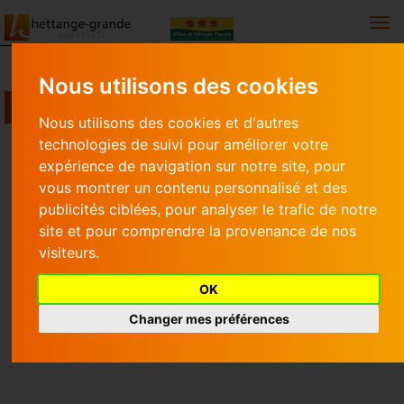
Togg
Nous utilisons des cookies
HETTANGE MAG N°49
Nous utilisons des cookies et d'autres
technologies de suivi pour améliorer votre
Hettange Mag
Hettange Mag n°49
expérience de navigation sur notre site, pour
vous montrer un contenu personnalisé et des
HETTANGE MAG N°49
publicités ciblées, pour analyser le trafic de notre
site et pour comprendre la provenance de nos
visiteurs.
Hettange Mag n°49
OK
Changer mes préférences