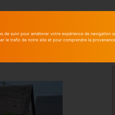
VOTRE MAIRIE
NOS ACTIONS
ACTUAL
es de suivi pour améliorer votre expérience de navigation s
ser le trafic de notre site et pour comprendre la provenance
EUR