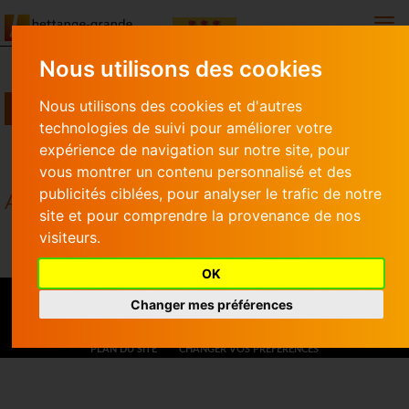
Togg
Nous utilisons des cookies
Nous utilisons des cookies et d'autres
MES DÉMARCHES
technologies de suivi pour améliorer votre
expérience de navigation sur notre site, pour
Mes démarches
AUTRES
vous montrer un contenu personnalisé et des
publicités ciblées, pour analyser le trafic de notre
AUTRES
site et pour comprendre la provenance de nos
visiteurs.
OK
Changer mes préférences
CONTACT
MENTIONS LÉGALES
PORTAIL AGENT
PLAN DU SITE
CHANGER VOS PRÉFÉRENCES