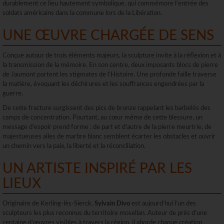
durablement ce lieu hautement symbolique, qui commémore l’entrée des
soldats américains dans la commune lors de la Libération.
UNE ŒUVRE CHARGÉE DE SENS
Conçue autour de trois éléments majeurs, la sculpture invite à la réflexion et à
la transmission de la mémoire. En son centre, deux imposants blocs de pierre
de Jaumont portent les stigmates de l’Histoire. Une profonde faille traverse
la matière, évoquant les déchirures et les souffrances engendrées par la
guerre.
De cette fracture surgissent des pics de bronze rappelant les barbelés des
camps de concentration. Pourtant, au cœur même de cette blessure, un
message d’espoir prend forme : de part et d’autre de la pierre meurtrie, de
majestueuses ailes de marbre blanc semblent écarter les obstacles et ouvrir
un chemin vers la paix, la liberté et la réconciliation.
UN ARTISTE INSPIRÉ PAR LES
LIEUX
Originaire de Kerling-lès-Sierck,
Sylvain Divo
est aujourd’hui l’un des
sculpteurs les plus reconnus du territoire mosellan. Auteur de près d’une
centaine d’œuvres visibles à travers la région, il aborde chaque création