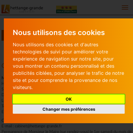
Togg
Nous utilisons des cookies
MUNICIPALITÉ
Nous utilisons des cookies et d'autres
Municipalité
Organigramme des services
technologies de suivi pour améliorer votre
expérience de navigation sur notre site, pour
Organigramme des services
vous montrer un contenu personnalisé et des
publicités ciblées, pour analyser le trafic de notre
Mairie de Hettange-Grande
site et pour comprendre la provenance de nos
Hotel de Ville – 8, place de la Mairie
visiteurs.
57330 HETTANGE-GRANDE
Du lundi au vendredi de 09h00 à 12h00 et de 13h00 à 17h00
OK
Le 1er samedi du mois de 09h00 à 12h00
Téléphone : 03 82 53 10 02
Changer mes préférences
E-mail : accueil@hettange-grande.fr
Cabinet de Monsieur le Maire
E-mail : cabinet@hettange-grande.fr
Permanence de Monsieur le Maire (sur rendez-vous) le 1er samedi du mois de