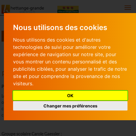
Togg
Nous utilisons des cookies
URBANISME, AMÉNAGEMENT
Nous utilisons des cookies et d'autres
technologies de suivi pour améliorer votre
Urbanisme, Aménagement
expérience de navigation sur notre site, pour
Plan de financement subventionné
vous montrer un contenu personnalisé et des
publicités ciblées, pour analyser le trafic de notre
Plan de financement subventionné
site et pour comprendre la provenance de nos
visiteurs.
Plan de financement subventionné par l’Etat
OK
Les collectivités doivent désormais afficher le plan de financement des
opérations d’investissement subventionnées par l’Etat ou par des
Changer mes préférences
collectivités pendant leur réalisation, sur le site internet de la
commune.
Groupe scolaire Carole Gaessler :